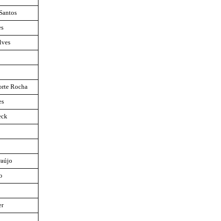
Santos
es
lves
orte Rocha
es
eck
raújo
o
er