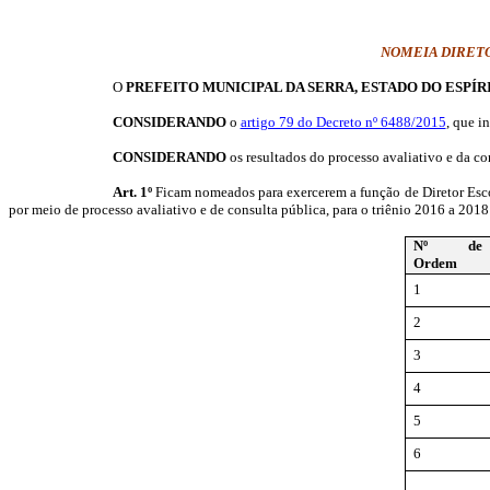
NOMEIA DIRETO
O
PREFEITO MUNICIPAL DA SERRA, ESTADO DO ESPÍR
CONSIDERANDO
o
artigo 79 do Decreto nº 6488/2015
, que i
CONSIDERANDO
os resultados do processo avaliativo e da c
Art. 1º
Ficam nomeados para exercerem a função de Diretor Escol
por meio de processo avaliativo e de consulta pública, para o triênio
2016 a
2018
Nº de
Ordem
1
2
3
4
5
6