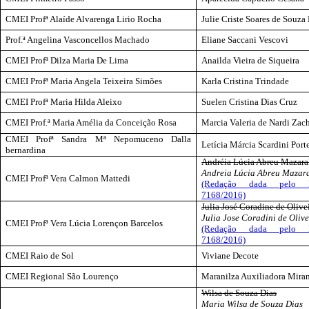
CMEI
Profª
Alaíde Alvarenga
Lirio
Rocha
Julie
Criste
Soares de Souza
Prof.ª Angelina Vasconcellos Machado
Eliane
Saccani
Vescovi
CMEI
Profª
Dilza Maria De Lima
Anailda
Vieira de Siqueira
CMEI
Profª
Maria
Angela
Teixeira Simões
Karla Cristina Trindade
CMEI
Profª
Maria Hilda Aleixo
Suelen Cristina Dias Cruz
CMEI Prof.ª Maria Amélia da Conceição Rosa
Marcia Valeria de
Nardi
Zach
CMEI
Profª
Sandra Mª Nepomuceno Dalla
Letícia Márcia
Scardini
Porte
bernardina
Andréia Lúcia Abreu
Mazara
Andreia Lúcia Abreu
Mazar
CMEI
Profª
Vera Calmon
Mattedi
(Redação dada pelo D
7168/2016)
Julia José
Coradine
de Olive
Julia Jose
Coradini
de Olive
CMEI
Profª
Vera Lúcia
Lorençon
Barcelos
(Redação dada pelo D
7168/2016)
CMEI Raio de Sol
Viviane Decote
CMEI Regional São Lourenço
Maranilza
Auxiliadora Miran
Wilsa
de Souza Dias
Maria
Wilsa
de Souza Dias