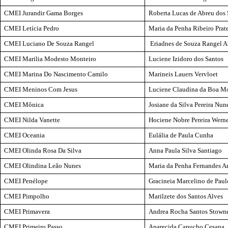
CMEI Jurandir Gama Borges
Roberta Lucas de Abreu dos 
CMEI Letícia Pedro
Maria da Penha Ribeiro Prat
CMEI Luciano De Souza Rangel
Eriadnes
de Souza Rangel A
CMEI Marilia Modesto Monteiro
Luciene
Izidoro
dos Santos
CMEI Marina Do Nascimento Camilo
Marineis
Lauers
Vervloet
CMEI Meninos Com Jesus
Luciene Claudina da Boa M
CMEI Mônica
Josiane da Silva Pereira Nun
CMEI Nilda
Vanette
Hociene
Nobre Pereira Wern
CMEI Oceania
Eulália de Paula Cunha
CMEI Olinda Rosa Da Silva
Anna Paula Silva Santiago
CMEI Olindina Leão Nunes
Maria da Penha Fernandes A
CMEI Penélope
Gracineia
Marcelino de Paul
CMEI Pimpolho
Marilzete
dos Santos Alves
CMEI Primavera
Andrea Rocha Santos
Stown
CMEI Primeiro Passo
Aparecida Capucho
Cesana