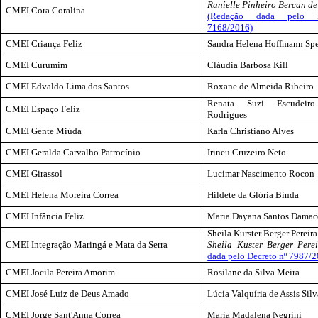
Ranielle
Pinheiro
Bercan
de
CMEI Cora Coralina
(Redação dada pelo D
7168/2016)
CMEI Criança Feliz
Sandra Helena Hoffmann
Sp
CMEI Curumim
Cláudia Barbosa
Kill
CMEI Edvaldo Lima dos Santos
Roxane
de Almeida Ribeiro
Renata Suzi Escudei
CMEI Espaço Feliz
Rodrigues
CMEI Gente Miúda
Karla Christiano Alves
CMEI Geralda Carvalho Patrocínio
Irineu Cruzeiro Neto
CMEI Girassol
Lucimar Nascimento
Rocon
CMEI Helena Moreira Correa
Hildete da Glória
Binda
CMEI Infância Feliz
Maria Dayana Santos
Damac
Sheila
Kurster
Berger Pereira
CMEI Integração Maringá e Mata da Serra
Sheila
Kuster
Berger Pere
dada pelo Decreto nº 7987/
CMEI
Jocila
Pereira Amorim
Rosilane
da Silva Meira
CMEI José Luiz de Deus Amado
Lúcia Valquíria de Assis Silv
CMEI Jorge Sant'Anna Correa
Maria Madalena Negrini