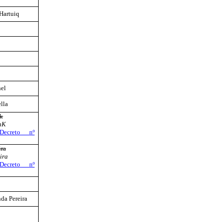
Hartuiq
el
lla
k
aK
ecreto nº
ira
ira
ecreto nº
da Pereira