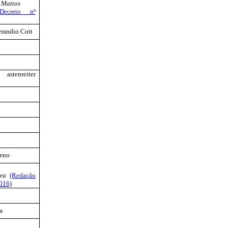
 Mattos
ecreto nº
erandio
Cott
ro
astenreiter
eno
ira
(Redação
2016)
a