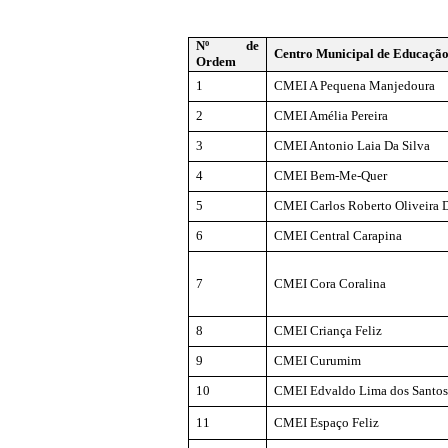
Nº de
Centro Municipal de Educação
Ordem
1
CMEI A Pequena Manjedoura
2
CMEI Amélia Pereira
3
CMEI Antonio Laia Da Silva
4
CMEI Bem-Me-Quer
5
CMEI Carlos Roberto Oliveira 
6
CMEI Central Carapina
7
CMEI Cora Coralina
8
CMEI Criança Feliz
9
CMEI Curumim
10
CMEI Edvaldo Lima dos Santo
11
CMEI Espaço Feliz