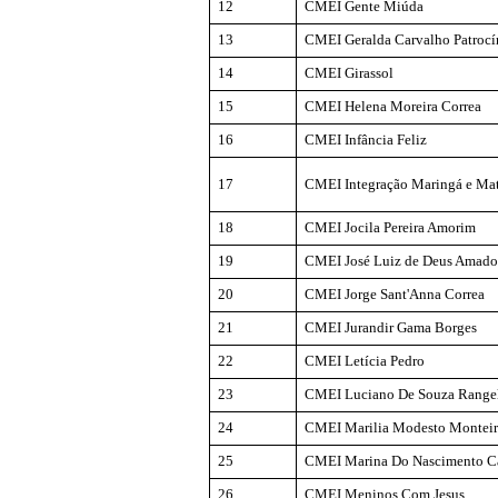
12
CMEI Gente Miúda
13
CMEI Geralda Carvalho Patrocí
14
CMEI Girassol
15
CMEI Helena Moreira Correa
16
CMEI Infância Feliz
17
CMEI Integração Maringá e Mat
18
CMEI
Jocila
Pereira Amorim
19
CMEI José Luiz de Deus Amad
20
CMEI Jorge Sant'Anna Correa
21
CMEI Jurandir Gama Borges
22
CMEI Letícia Pedro
23
CMEI Luciano De Souza Range
24
CMEI Marilia Modesto Montei
25
CMEI Marina Do Nascimento C
26
CMEI Meninos Com Jesus