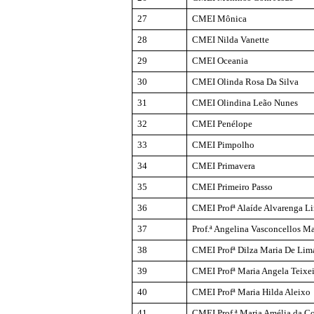
27
CMEI Mônica
28
CMEI Nilda
Vanette
29
CMEI Oceania
30
CMEI Olinda Rosa Da Silva
31
CMEI Olindina Leão Nunes
32
CMEI Penélope
33
CMEI Pimpolho
34
CMEI Primavera
35
CMEI Primeiro Passo
36
CMEI
Profª
Alaíde Alvarenga
Li
37
Prof.ª Angelina Vasconcellos 
38
CMEI
Profª
Dilza Maria De Lim
39
CMEI
Profª
Maria
Angela
Teixei
40
CMEI
Profª
Maria Hilda Aleixo
41
CMEI Prof.ª Maria Amélia da C