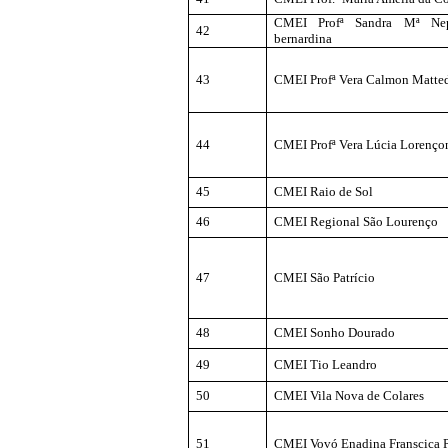
CMEI
Profª
Sandra Mª Nep
42
bernardina
43
CMEI
Profª
Vera Calmon
Matte
44
CMEI
Profª
Vera Lúcia
Lorenço
45
CMEI Raio de Sol
46
CMEI Regional São Lourenço
47
CMEI São Patrício
48
CMEI Sonho Dourado
49
CMEI Tio Leandro
50
CMEI Vila Nova de Colares
51
CMEI Vovó
Enadina
Franscica