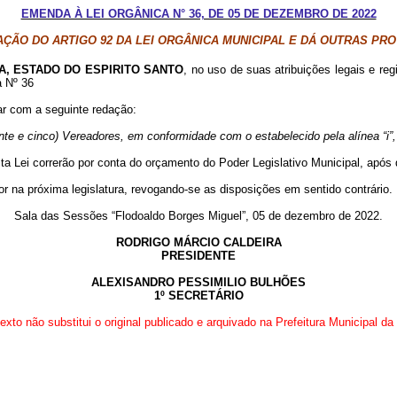
EMENDA À LEI ORGÂNICA N° 36, DE 05 DE DEZEMBRO DE 2022
ÇÃO DO ARTIGO 92 DA LEI ORGÂNICA MUNICIPAL E DÁ OUTRAS PRO
A
, ESTADO DO ESPIRITO SANTO
, no uso de suas atribuições legais e re
a Nº 36
ar com a seguinte redação:
e e cinco) Vereadores, em conformidade com o estabelecido pela alínea “i”, d
a Lei correrão por conta do orçamento do Poder Legislativo Municipal, após 
r na próxima legislatura, revogando-se as disposições em sentido contrário.
Sala das Sessões “
Flodoaldo
Borges Miguel”, 05 de dezembro de 2022.
RODRIGO MÁRCIO CALDEIRA
PRESIDENTE
ALEXISANDRO PESSIMILIO BULHÕES
1º SECRETÁRIO
exto não substitui o original publicado e arquivado na Prefeitura Municipal da