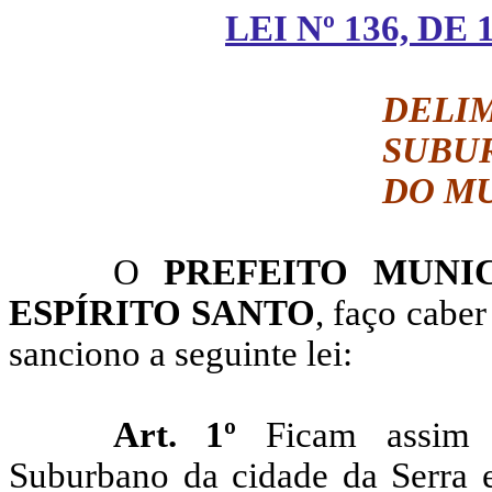
LEI Nº 136, DE
DELI
SUBU
DO MU
O
PREFEITO MUNI
ESPÍRITO SANTO
, faço
caber
sanciono a seguinte lei:
Art. 1º
Ficam assim d
Suburbano da cidade da Serra 