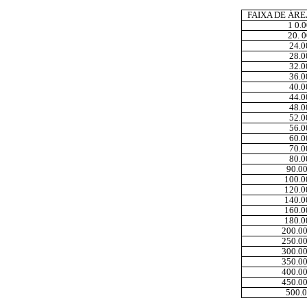
FAIXA DE ÁRE
1 0.0
20. 0
24.0
28.0
32.0
36.0
40.0
44.0
48.0
52.0
56.0
60.0
70.0
80.0
90.00
100.0
120.0
140.0
160.0
180.0
200.00
250.00
300.00
350.00
400.00
450.00
500.0