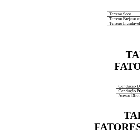
Terreno Seco
Terreno Brejoso 
Terreno Inundáve
TA
FAT
Condução Di
Condução P
Acesso Diret
TA
FATORES