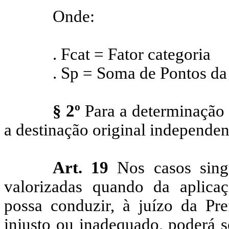
Onde:
.
Fcat
= Fator categoria
.
Sp
= Soma de Pontos da 
§ 2º
Para a determinação 
a destinação original independent
Art. 19
Nos casos singu
valorizadas quando da aplicaç
possa conduzir, à juízo da Pref
injusto ou inadequado, poderá s