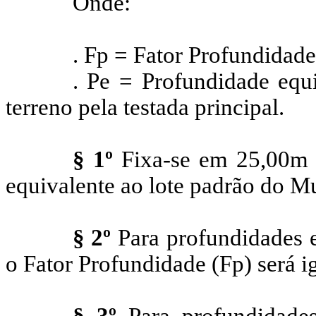
Onde:
.
Fp
= Fator Profundidade
.
Pe
= Profundidade equiv
terreno pela testada principal.
§ 1º
Fixa-se em 25,00m (
equivalente ao lote padrão do Mu
§ 2º
Para profundidades e
o Fator Profundidade (
Fp
) será i
§ 3º
Para profundidades