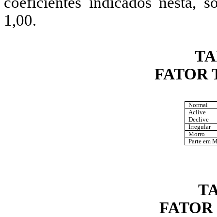
coeficientes indicados nesta, s
1,00.
TA
FATOR 
Normal
Aclive
Declive
Irregular
Morro
Parte em M
T
FATOR