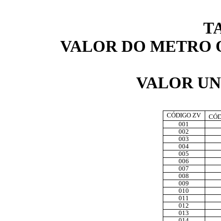
T
VALOR DO METRO 
VALOR UN
CÓDIGO ZV
CÓD
001
002
003
004
005
006
007
008
009
010
011
012
013
014