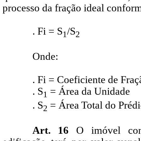
processo da fração ideal conform
.
Fi
= S
/S
1
2
Onde:
.
Fi
= Coeficiente de Fraç
. S
= Área da Unidade
1
. S
= Área Total do Préd
2
Art. 16
O imóvel cons