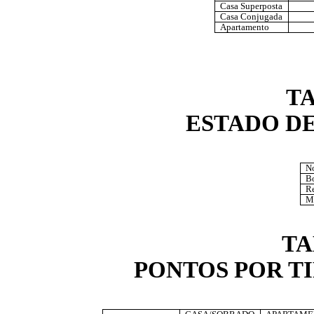
Casa Superposta
Casa Conjugada
Apartamento
T
ESTADO D
N
B
Re
M
TA
PONTOS POR T