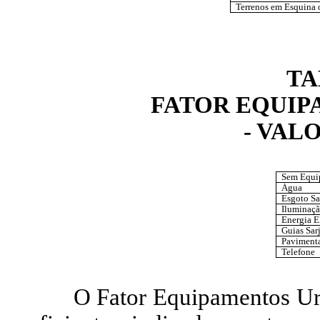
Terrenos em Esquina 
TA
FATOR EQUIP
- VAL
Sem Equi
Água
Esgoto Sa
Iluminaçã
Energia E
Guias Sarj
Paviment
Telefone
O Fator Equipamentos Ur