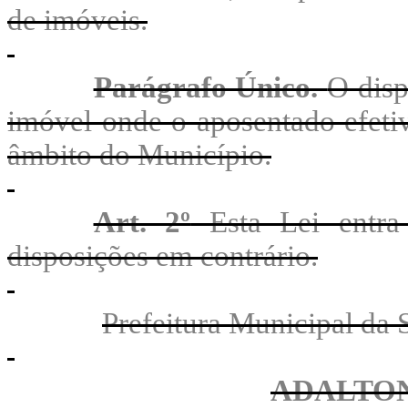
de imóveis.
Parágrafo Único.
O disp
imóvel onde o aposentado efet
âmbito do Município.
Art. 2º
Esta Lei entra 
disposições em contrário.
Prefeitura Municipal da 
ADALTON