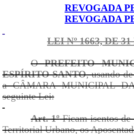
REVOGADA PEL
REVOGADA PEL
LEI Nº 1663, DE 
O
PREFEITO MUNI
ESPÍRITO SANTO
, usando de 
a CÂMARA MUNICIPAL DA S
seguinte Lei:
Art. 1º
Ficam isentos de
Territorial Urbano, os Aposentad