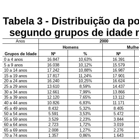
Tabela 3 - Distribuição da 
segundo grupos de idade
Anos
2000
Homens
Mulhe
Grupos de Idade
Nº
%
Nº
0 a 4 anos
16.847
10,63%
16.391
5 a 9 anos
16.038
10,12%
15.579
10 a 14 anos
17.242
10,88%
16.987
15 a 19 anos
17.817
11,24%
17.901
20 a 24 anos
16.240
10,25%
16.624
25 a 29 anos
13.610
8,59%
14.437
30 a 34 anos
12.661
7,99%
13.866
35 a 39 anos
12.120
7,65%
13.112
40 a 44 anos
10.826
6,83%
11.171
45 a 49 anos
8.432
5,32%
8.405
50 a 54 anos
5.591
3,53%
5.472
55 a 59 anos
3.529
2,23%
3.844
60 a 64 anos
2.723
1,72%
3.019
65 a 69 anos
2.008
1,27%
2.276
70 a 74 anos
1.357
0,86%
1.643