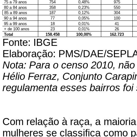
75 a 79 anos
754
0,48%
975
80 a 84 anos
358
0,23%
550
85 a 89 anos
187
0,12%
304
90 a 94 anos
77
0,05%
100
95 a 99 anos
18
0,01%
41
+ de 100 anos
23
0,01%
26
Total
158.458
100,00%
162.723
Fonte: IBGE
Elaboração: PMS/DAE/SEPL
Nota: Para o censo 2010, não 
Hélio Ferraz, Conjunto Carapin
regulamenta esses bairros fo
Com relação à raça, a maiori
mulheres se classifica como p