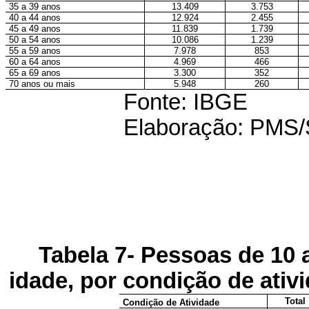
35 a 39 anos
13.409
3.753
40 a 44 anos
12.924
2.455
45 a 49 anos
11.839
1.739
50 a 54 anos
10.086
1.239
55 a 59 anos
7.978
853
60 a 64 anos
4.969
466
65 a 69 anos
3.300
352
70 anos ou mais
5.948
260
Fonte: IBGE
Elaboração: PM
Tabela 7- Pessoas de 10 
idade, por condição de ativ
Total
Condição de Atividade