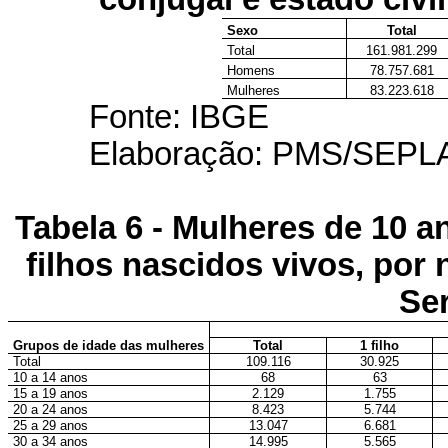
Sexo
Total
Total
161.981.299
Homens
78.757.681
Mulheres
83.223.618
Fonte: IBGE
Elaboração: PMS/SEP
Tabela 6 - Mulheres de 10 a
filhos nascidos vivos, por
Ser
Grupos de idade das mulheres
Total
1 filho
Total
109.116
30.925
10 a 14 anos
68
63
15 a 19 anos
2.129
1.755
20 a 24 anos
8.423
5.744
25 a 29 anos
13.047
6.681
30 a 34 anos
14.995
5.565