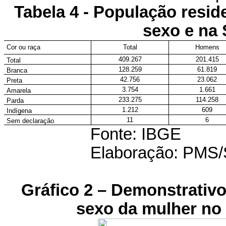
Tabela 4 - População resid
sexo e na 
Cor ou raça
Total
Homens
409.267
201.415
Total
128.259
61.819
Branca
42.756
23.062
Preta
3.754
1.661
Amarela
233.275
114.258
Parda
1.212
609
Indígena
11
6
Sem declaração
Fonte: IBGE
Elaboração: PM
Gráfico 2 – Demonstrativo
sexo da mulher no 