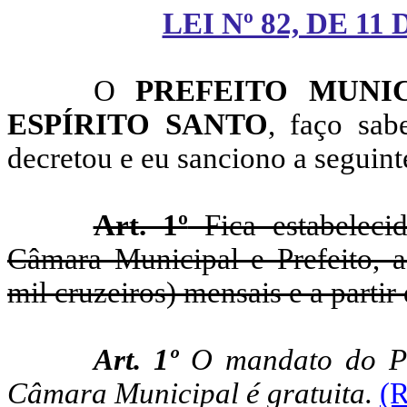
LEI Nº 82, DE 1
O
PREFEITO MUNI
ESPÍRITO SANTO
, faço
sabe
decretou e eu sanciono a seguinte
Art. 1º
Fica estabeleci
Câmara Municipal e Prefeito, a
mil cruzeiros) mensais e a partir
Art. 1º
O mandato do Pre
Câmara Municipal é gratuita.
(R