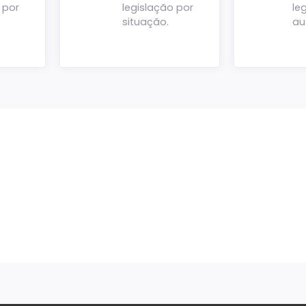
 por
legislação por
le
situação.
au