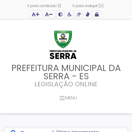
Ir para conteúdo [1]
Ir para rodapé [2]
Ação para aumentar tamanho da fonte do site
Ação para diminuir tamanho da fonte do site
Ação para aplicar auto contraste no site
Acessar página sobre acessibilidade do site
Acessar página sobre NVDA - Leitor de Tela
Acessar página sobre VLibras - Tradutor de Li
Acessar Intranet
PREFEITURA MUNICIPAL DA
SERRA - ES
LEGISLAÇÃO ONLINE
MENU