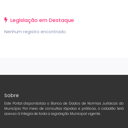
Legislação em Destaque
Nenhum registro encontrado.
Sobre
Este Portal disponibiliza o Banco de Dados de Normas Jurídicas do
Município Por meio de consultas rápidas e práticas, o cidadão terá
acesso à íntegra de toda a Legislação Municipal vigente.