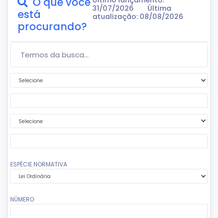
O que você
Último lançamento:
31/07/2026
Última
está
atualização: 08/08/2026
procurando?
Termos da Busca...
Primeira condição
Segundo termo da busca
Segunda condição
Terceiro termo da busca
ESPÉCIE NORMATIVA
NÚMERO