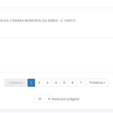
A DA CÂMARA MUNICIPAL DA SERRA - E. SANTO.
« Anterior
1
2
3
4
5
6
7
Próxima »
itens por página