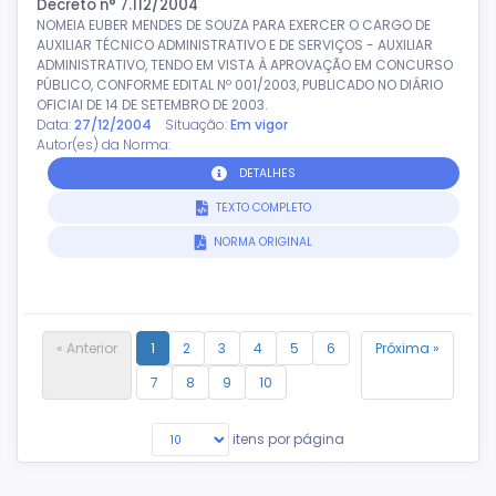
Decreto n° 7.112/2004
NOMEIA EUBER MENDES DE SOUZA PARA EXERCER O CARGO DE
AUXILIAR TÉCNICO ADMINISTRATIVO E DE SERVIÇOS - AUXILIAR
ADMINISTRATIVO, TENDO EM VISTA À APROVAÇÃO EM CONCURSO
PÚBLICO, CONFORME EDITAL Nº 001/2003, PUBLICADO NO DIÁRIO
OFICIAI DE 14 DE SETEMBRO DE 2003.
Data:
27/12/2004
Situação:
Em vigor
Autor(es) da Norma:
DETALHES
TEXTO COMPLETO
NORMA ORIGINAL
« Anterior
1
2
3
4
5
6
Próxima »
7
8
9
10
itens por página