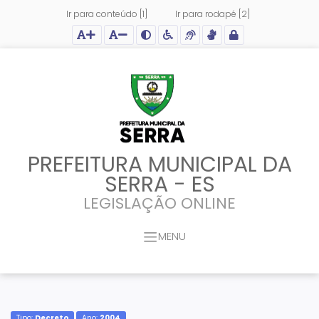
Ir para conteúdo [1]
Ir para rodapé [2]
Ação para aumentar tamanho da fonte do site
Ação para diminuir tamanho da fonte do site
Ação para aplicar auto contraste no site
Acessar página sobre acessibilidade do site
Acessar página sobre NVDA - Leitor de Tela
Acessar página sobre VLibras - Tradutor de Li
Acessar Intranet
PREFEITURA MUNICIPAL DA
SERRA - ES
LEGISLAÇÃO ONLINE
MENU
Tipo:
Decreto
Ano:
2004