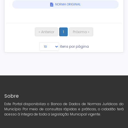
NORMA ORIGINAL
« Anterior
1
Próxima »
itens por página
Sobre
Este Portal disponibiliza o Banco de Dados de Normas Jurídicas do
Município Por meio de consultas rápidas e práticas, o cidadão terá
acesso à íntegra de toda a Legislação Municipal vigente.