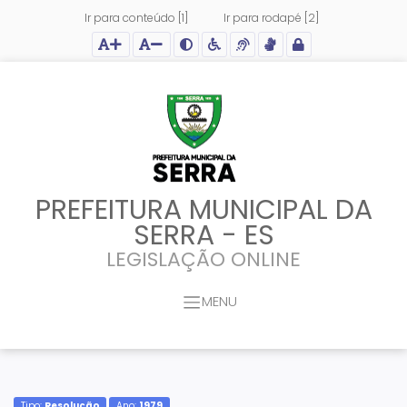
Ir para conteúdo [1]
Ir para rodapé [2]
Ação para aumentar tamanho da fonte do site
Ação para diminuir tamanho da fonte do site
Ação para aplicar auto contraste no site
Acessar página sobre acessibilidade do site
Acessar página sobre NVDA - Leitor de Tela
Acessar página sobre VLibras - Tradutor de Li
Acessar Intranet
PREFEITURA MUNICIPAL DA
SERRA - ES
LEGISLAÇÃO ONLINE
MENU
Tipo:
Resolução
Ano:
1979