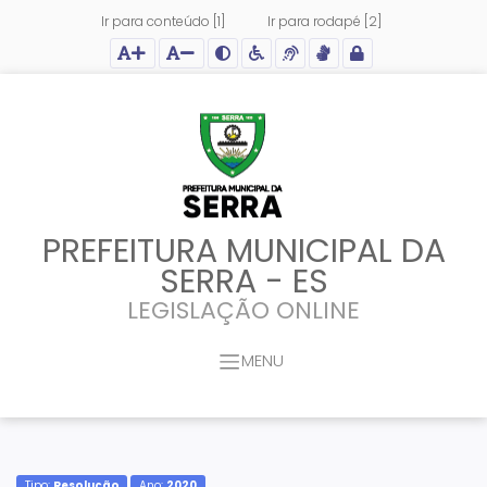
Ir para conteúdo [1]
Ir para rodapé [2]
Ação para aumentar tamanho da fonte do site
Ação para diminuir tamanho da fonte do site
Ação para aplicar auto contraste no site
Acessar página sobre acessibilidade do site
Acessar página sobre NVDA - Leitor de Tela
Acessar página sobre VLibras - Tradutor de Li
Acessar Intranet
PREFEITURA MUNICIPAL DA
SERRA - ES
LEGISLAÇÃO ONLINE
MENU
Tipo:
Resolução
Ano:
2020