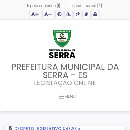
Ir para conteúdo [1]
Ir para rodapé [2]
Ação para aumentar tamanho da fonte do site
Ação para diminuir tamanho da fonte do site
Ação para aplicar auto contraste no site
Acessar página sobre acessibilidade do site
Acessar página sobre NVDA - Leitor de Tela
Acessar página sobre VLibras - Tradutor de Li
Acessar Intranet
PREFEITURA MUNICIPAL DA
SERRA - ES
LEGISLAÇÃO ONLINE
MENU
DECRETO LEGISLATIVO 04/2015