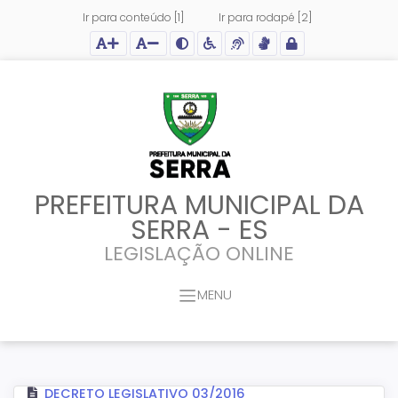
Ir para conteúdo [1]
Ir para rodapé [2]
Ação para aumentar tamanho da fonte do site
Ação para diminuir tamanho da fonte do site
Ação para aplicar auto contraste no site
Acessar página sobre acessibilidade do site
Acessar página sobre NVDA - Leitor de Tela
Acessar página sobre VLibras - Tradutor de Li
Acessar Intranet
PREFEITURA MUNICIPAL DA
SERRA - ES
LEGISLAÇÃO ONLINE
MENU
DECRETO LEGISLATIVO 03/2016