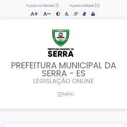
Ir para conteúdo [1]
Ir para rodapé [2]
Ação para aumentar tamanho da fonte do site
Ação para diminuir tamanho da fonte do site
Ação para aplicar auto contraste no site
Acessar página sobre acessibilidade do site
Acessar página sobre NVDA - Leitor de Tela
Acessar página sobre VLibras - Tradutor de Li
Acessar Intranet
PREFEITURA MUNICIPAL DA
SERRA - ES
LEGISLAÇÃO ONLINE
MENU