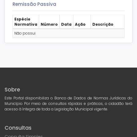
Remissão Passiva
Espécie
Normativa
Número
Data
Ação
Descrição
Não possui
Sobre
Este Portal disponibiliza o Banco de Dados de Normas Jurídicas do
Município Por meio de consultas rápidas e práticas, o cidadão terá
acesso à íntegra de toda a Legislação Municipal vigente.
Consultas
Consulta Simples