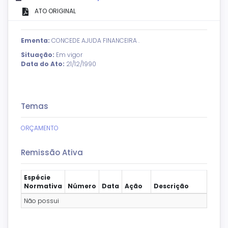
ATO ORIGINAL
Ementa:
CONCEDE AJUDA FINANCEIRA .
Situação:
Em vigor
Data do Ato:
21/12/1990
Temas
ORÇAMENTO
Remissão Ativa
Espécie
Normativa
Número
Data
Ação
Descrição
Não possui