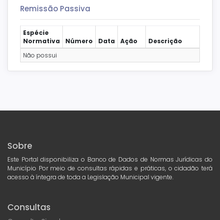
Remissão Passiva
Espécie
Normativa
Número
Data
Ação
Descrição
Não possui
Sobre
Este Portal disponibiliza o Banco de Dados de Normas Jurídicas do
Município Por meio de consultas rápidas e práticas, o cidadão terá
acesso à íntegra de toda a Legislação Municipal vigente.
Consultas