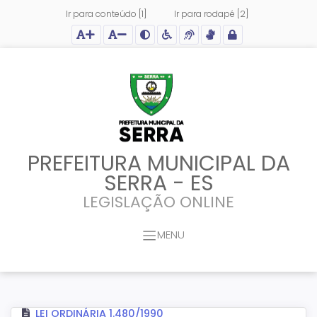
Ir para conteúdo [1]
Ir para rodapé [2]
Ação para aumentar tamanho da fonte do site
Ação para diminuir tamanho da fonte do site
Ação para aplicar auto contraste no site
Acessar página sobre acessibilidade do site
Acessar página sobre NVDA - Leitor de Tela
Acessar página sobre VLibras - Tradutor de Li
Acessar Intranet
PREFEITURA MUNICIPAL DA
SERRA - ES
LEGISLAÇÃO ONLINE
MENU
LEI ORDINÁRIA 1.480/1990