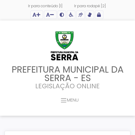
Ir para conteúdo [1]
Ir para rodapé [2]
Ação para aumentar tamanho da fonte do site
Ação para diminuir tamanho da fonte do site
Ação para aplicar auto contraste no site
Acessar página sobre acessibilidade do site
Acessar página sobre NVDA - Leitor de Tela
Acessar página sobre VLibras - Tradutor de Li
Acessar Intranet
PREFEITURA MUNICIPAL DA
SERRA - ES
LEGISLAÇÃO ONLINE
MENU