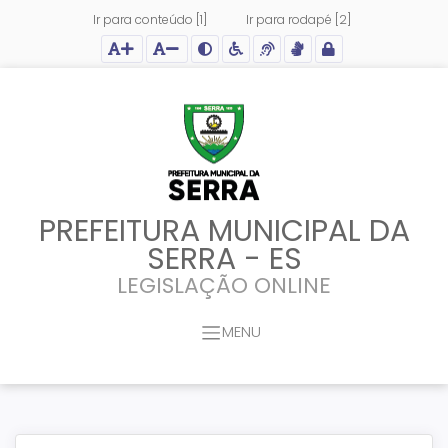
Ir para conteúdo [1]
Ir para rodapé [2]
Ação para aumentar tamanho da fonte do site
Ação para diminuir tamanho da fonte do site
Ação para aplicar auto contraste no site
Acessar página sobre acessibilidade do site
Acessar página sobre NVDA - Leitor de Tela
Acessar página sobre VLibras - Tradutor de Li
Acessar Intranet
PREFEITURA MUNICIPAL DA
SERRA - ES
LEGISLAÇÃO ONLINE
MENU