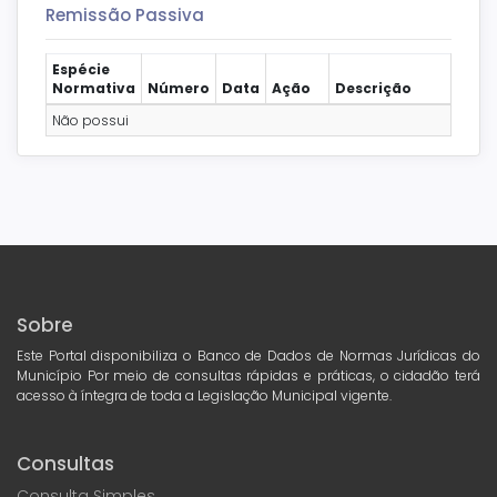
Remissão Passiva
Espécie
Normativa
Número
Data
Ação
Descrição
Não possui
Sobre
Este Portal disponibiliza o Banco de Dados de Normas Jurídicas do
Município Por meio de consultas rápidas e práticas, o cidadão terá
acesso à íntegra de toda a Legislação Municipal vigente.
Consultas
Consulta Simples