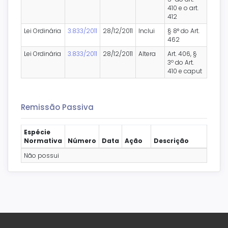
410 e o art.
412
Lei Ordinária
3.833/2011
28/12/2011
Inclui
§ 8° do Art.
462
Lei Ordinária
3.833/2011
28/12/2011
Altera
Art. 406, §
3º do Art.
410 e caput
Remissão Passiva
Espécie
Normativa
Número
Data
Ação
Descrição
Não possui