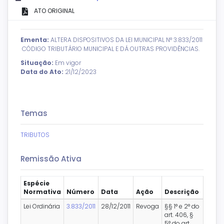
ATO ORIGINAL
Ementa:
ALTERA DISPOSITIVOS DA LEI MUNICIPAL N° 3.833/2011
 CÓDIGO TRIBUTÁRIO MUNICIPAL E DÁ OUTRAS PROVIDÊNCIAS.
Situação:
Em vigor
Data do Ato:
21/12/2023
Temas
TRIBUTOS
Remissão Ativa
Espécie
Normativa
Número
Data
Ação
Descrição
Lei Ordinária
3.833/2011
28/12/2011
Revoga
§§ 1° e 2° do
art. 406, §
5° do art.