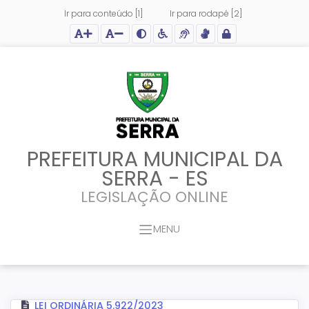
Ir para conteúdo [1]
Ir para rodapé [2]
Ação para aumentar tamanho da fonte do site
Ação para diminuir tamanho da fonte do site
Ação para aplicar auto contraste no site
Acessar página sobre acessibilidade do site
Acessar página sobre NVDA - Leitor de Tela
Acessar página sobre VLibras - Tradutor de Li
Acessar Intranet
PREFEITURA MUNICIPAL DA
SERRA - ES
LEGISLAÇÃO ONLINE
MENU
LEI ORDINÁRIA 5.922/2023