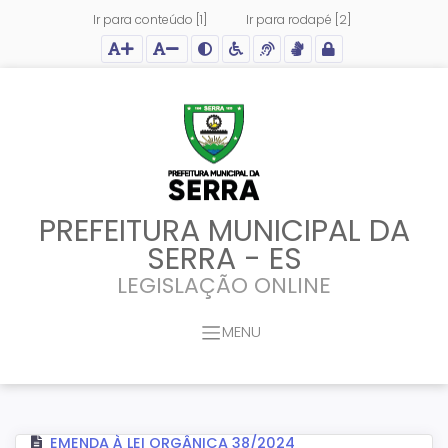
Ir para conteúdo [1]
Ir para rodapé [2]
Ação para aumentar tamanho da fonte do site
Ação para diminuir tamanho da fonte do site
Ação para aplicar auto contraste no site
Acessar página sobre acessibilidade do site
Acessar página sobre NVDA - Leitor de Tela
Acessar página sobre VLibras - Tradutor de Li
Acessar Intranet
PREFEITURA MUNICIPAL DA
SERRA - ES
LEGISLAÇÃO ONLINE
MENU
EMENDA À LEI ORGÂNICA 38/2024