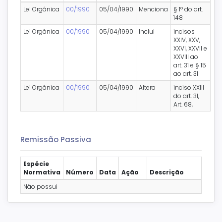
Lei Orgânica
00/1990
05/04/1990
Menciona
§ 1º do art.
148
Lei Orgânica
00/1990
05/04/1990
Inclui
incisos
XXIV, XXV,
XXVI, XXVII e
XXVIII ao
art. 31 e § 15
ao art. 31
Lei Orgânica
00/1990
05/04/1990
Altera
inciso XXIII
do art. 31,
Art. 68,
Remissão Passiva
Espécie
Normativa
Número
Data
Ação
Descrição
Não possui