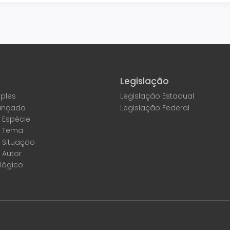
Legislação
ples
Legislação Estadual
ançada
Legislação Federal
 Espécie
r Tema
 Situação
 Autor
lógico