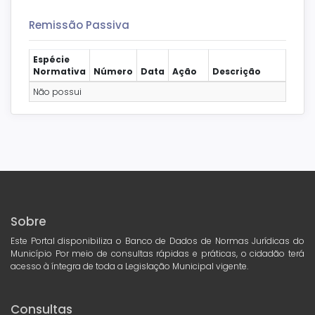
Remissão Passiva
Espécie
Normativa
Número
Data
Ação
Descrição
Não possui
Sobre
Este Portal disponibiliza o Banco de Dados de Normas Jurídicas do
Município Por meio de consultas rápidas e práticas, o cidadão terá
acesso à íntegra de toda a Legislação Municipal vigente.
Consultas