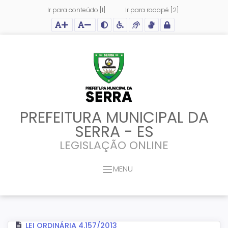
Ir para conteúdo [1]
Ir para rodapé [2]
Ação para aumentar tamanho da fonte do site
Ação para diminuir tamanho da fonte do site
Ação para aplicar auto contraste no site
Acessar página sobre acessibilidade do site
Acessar página sobre NVDA - Leitor de Tela
Acessar página sobre VLibras - Tradutor de Li
Acessar Intranet
PREFEITURA MUNICIPAL DA
SERRA - ES
LEGISLAÇÃO ONLINE
MENU
LEI ORDINÁRIA 4.157/2013