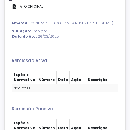
ATO ORIGINAL
Ementa:
EXONERA A PEDIDO CAMILA NUNES BARTH (SEHAB).
Situação:
Em vigor
Data do Ato:
26/03/2025
Remissão Ativa
Espécie
Normativa
Número
Data
Ação
Descrição
Não possui
Remissão Passiva
Espécie
Normativa
Número
Data
Ação
Descrição