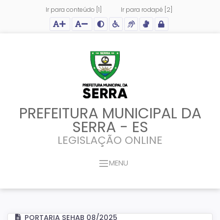
Ir para conteúdo [1]
Ir para rodapé [2]
Ação para aumentar tamanho da fonte do site
Ação para diminuir tamanho da fonte do site
Ação para aplicar auto contraste no site
Acessar página sobre acessibilidade do site
Acessar página sobre NVDA - Leitor de Tela
Acessar página sobre VLibras - Tradutor de Li
Acessar Intranet
PREFEITURA MUNICIPAL DA
SERRA - ES
LEGISLAÇÃO ONLINE
MENU
PORTARIA SEHAB 08/2025