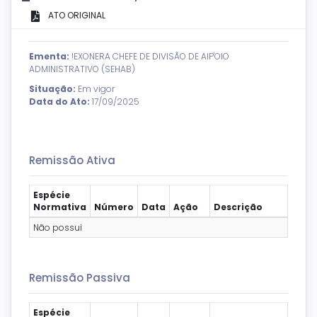
ATO ORIGINAL
Ementa:
!EXONERA CHEFE DE DIVISÃO DE AIP'OIO
ADMINISTRATIVO (SEHAB)
Situação:
Em vigor
Data do Ato:
17/09/2025
Remissão Ativa
Espécie
Normativa
Número
Data
Ação
Descrição
Não possui
Remissão Passiva
Espécie