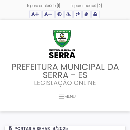
Ir para conteúdo [1]
Ir para rodapé [2]
Ação para aumentar tamanho da fonte do site
Ação para diminuir tamanho da fonte do site
Ação para aplicar auto contraste no site
Acessar página sobre acessibilidade do site
Acessar página sobre NVDA - Leitor de Tela
Acessar página sobre VLibras - Tradutor de Li
Acessar Intranet
PREFEITURA MUNICIPAL DA
SERRA - ES
LEGISLAÇÃO ONLINE
MENU
PORTARIA SEHAB 19/2025