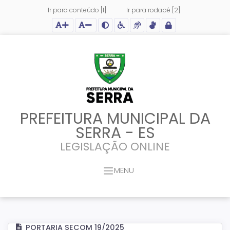
Ir para conteúdo [1]
Ir para rodapé [2]
Ação para aumentar tamanho da fonte do site
Ação para diminuir tamanho da fonte do site
Ação para aplicar auto contraste no site
Acessar página sobre acessibilidade do site
Acessar página sobre NVDA - Leitor de Tela
Acessar página sobre VLibras - Tradutor de Li
Acessar Intranet
PREFEITURA MUNICIPAL DA
SERRA - ES
LEGISLAÇÃO ONLINE
MENU
PORTARIA SECOM 19/2025