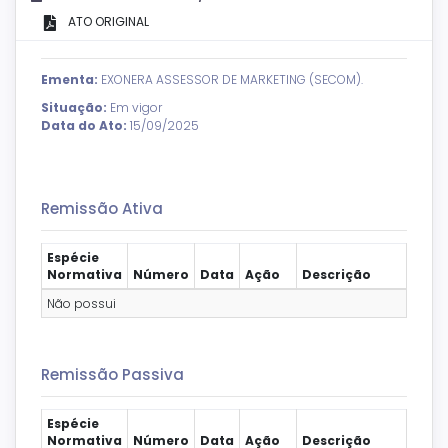
ATO ORIGINAL
Ementa:
EXONERA ASSESSOR DE MARKETING (SECOM).
Situação:
Em vigor
Data do Ato:
15/09/2025
Remissão Ativa
Espécie
Normativa
Número
Data
Ação
Descrição
Não possui
Remissão Passiva
Espécie
Normativa
Número
Data
Ação
Descrição