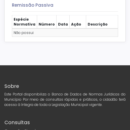
Remissão Passiva
Espécie
Normativa
Número
Data
Ação
Descrição
Não possui
Sobre
Este Portal disponibiliza o Banco de Dados de Normas Jurídicas do
Município Por meio de consultas rápidas e práticas, o cidadão terá
acesso à íntegra de toda a Legislação Municipal vigente.
Consultas