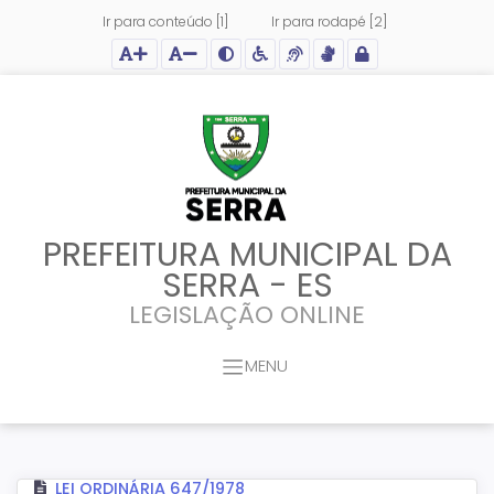
Ir para conteúdo [1]
Ir para rodapé [2]
Ação para aumentar tamanho da fonte do site
Ação para diminuir tamanho da fonte do site
Ação para aplicar auto contraste no site
Acessar página sobre acessibilidade do site
Acessar página sobre NVDA - Leitor de Tela
Acessar página sobre VLibras - Tradutor de Li
Acessar Intranet
PREFEITURA MUNICIPAL DA
SERRA - ES
LEGISLAÇÃO ONLINE
MENU
LEI ORDINÁRIA 647/1978