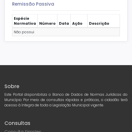
Remissão Passiva
Espécie
Normativa
Número
Data
Ação
Descrição
Não possui
Sobre
Este Portal disponibiliza o Banco de Dados de Normas Jurídicas do
Município Por meio de consultas rápidas e práticas, o cidadão terá
acesso à íntegra de toda a Legislação Municipal vigente.
Consultas
Consulta Simples