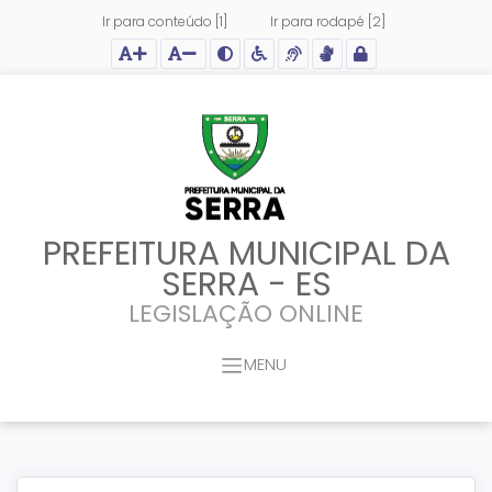
Ir para conteúdo [1]
Ir para rodapé [2]
Ação para aumentar tamanho da fonte do site
Ação para diminuir tamanho da fonte do site
Ação para aplicar auto contraste no site
Acessar página sobre acessibilidade do site
Acessar página sobre NVDA - Leitor de Tela
Acessar página sobre VLibras - Tradutor de Li
Acessar Intranet
PREFEITURA MUNICIPAL DA
SERRA - ES
LEGISLAÇÃO ONLINE
MENU