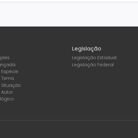
Legislação
ples
Legislação Estadual
ançada
Legislação Federal
 Espécie
r Tema
 Situação
 Autor
lógico