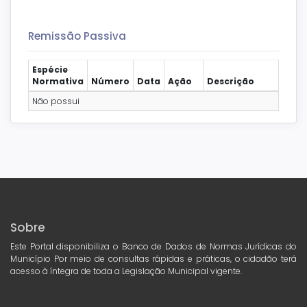
Remissão Passiva
Espécie
Normativa
Número
Data
Ação
Descrição
Não possui
Sobre
Este Portal disponibiliza o Banco de Dados de Normas Jurídicas do
Município Por meio de consultas rápidas e práticas, o cidadão terá
acesso à íntegra de toda a Legislação Municipal vigente.