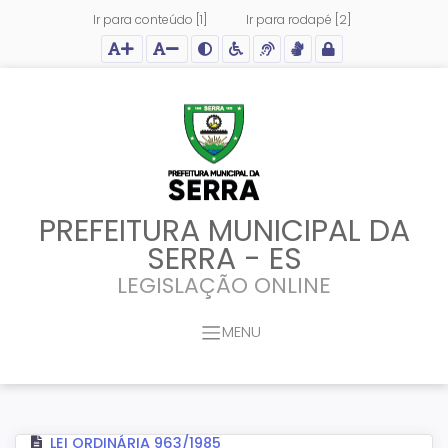
Ir para conteúdo [1]
Ir para rodapé [2]
Ação para aumentar tamanho da fonte do site
Ação para diminuir tamanho da fonte do site
Ação para aplicar auto contraste no site
Acessar página sobre acessibilidade do site
Acessar página sobre NVDA - Leitor de Tela
Acessar página sobre VLibras - Tradutor de Li
Acessar Intranet
PREFEITURA MUNICIPAL DA
SERRA - ES
LEGISLAÇÃO ONLINE
MENU
LEI ORDINÁRIA 963/1985