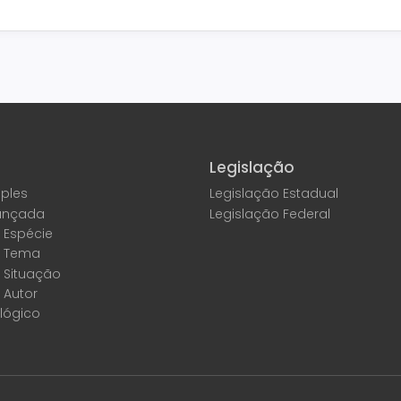
Legislação
ples
Legislação Estadual
ançada
Legislação Federal
 Espécie
r Tema
 Situação
 Autor
lógico