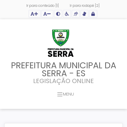
Ir para conteúdo [1]
Ir para rodapé [2]
Ação para aumentar tamanho da fonte do site
Ação para diminuir tamanho da fonte do site
Ação para aplicar auto contraste no site
Acessar página sobre acessibilidade do site
Acessar página sobre NVDA - Leitor de Tela
Acessar página sobre VLibras - Tradutor de Li
Acessar Intranet
PREFEITURA MUNICIPAL DA
SERRA - ES
LEGISLAÇÃO ONLINE
MENU