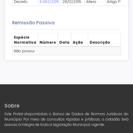
Decreto
6.982/2015
28/12/2015
Altera
Artigo 1º
Remissão Passiva
Espécie
Normativa
Número
Data
Ação
Descrição
Não possui
Sobre
Este Portal disponibiliza o Banco de Dados de Normas Jurídicas do
Município Por meio de consultas rápidas e práticas, o cidadão terá
acesso à íntegra de toda a Legislação Municipal vigente.