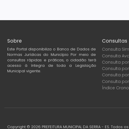
Sobre
Consultas
Este Portal disponibiliza o Banco de Dados de
Consulta Sim
Normas Jurídicas do Município Por meio de
Consulta Av
consultas rápidas e práticas, o cidadão terá
Consulta por
acesso à íntegra de toda a Legislação
Consulta po
Municipal vigente.
Consulta por
Consulta por
Índice Crono
Copyright ©
2026
PREFEITURA MUNICIPAL DA SERRA - ES. Todos os 