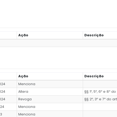
Ação
Descrição
Ação
Descrição
024
Menciona
024
Altera
§§ 1º, 5º, 6º e 8º do 
024
Revoga
§§ 2º, 3º e 7º do ar
024
Menciona
23
Menciona