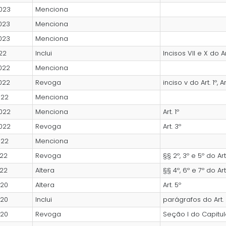
023
Menciona
023
Menciona
023
Menciona
22
Inclui
Incisos VII e X do A
022
Menciona
022
Revoga
inciso v do Art. 1º, Art.
022
Menciona
022
Menciona
Art. 1º
022
Revoga
Art. 3º
022
Menciona
022
Revoga
§§ 2º, 3º e 5º do Art
022
Altera
§§ 4º, 6º e 7º do Art
020
Altera
Art. 5º
020
Inclui
parágrafos do Art. 
020
Revoga
Seção I do Capitulo