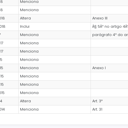
18
Menciona
18
Menciona
018
Altera
Anexo III
018
Inclui
Â§ 5Âº no artigo 4Â
7
Menciona
parágrafo 4º do art
17
Menciona
17
Menciona
15
Menciona
15
Menciona
Anexo I
15
Menciona
15
Menciona
015
Menciona
14
Altera
Art. 3º
014
Menciona
Art. 31