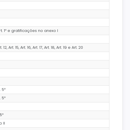
rt. 1º e gratificações no anexo I
 12, Art. 15, Art. 16, Art. 17, Art. 18, Art. 19 e Art. 20
. 5º
. 5º
5º
 II