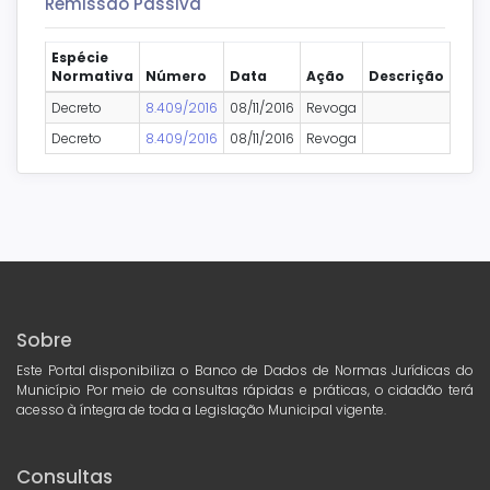
Remissão Passiva
Espécie
Normativa
Número
Data
Ação
Descrição
Decreto
8.409/2016
08/11/2016
Revoga
Decreto
8.409/2016
08/11/2016
Revoga
Sobre
Este Portal disponibiliza o Banco de Dados de Normas Jurídicas do
Município Por meio de consultas rápidas e práticas, o cidadão terá
acesso à íntegra de toda a Legislação Municipal vigente.
Consultas