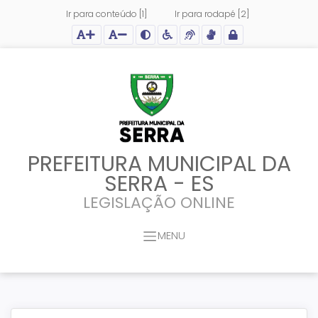
Ir para conteúdo [1]
Ir para rodapé [2]
Ação para aumentar tamanho da fonte do site
Ação para diminuir tamanho da fonte do site
Ação para aplicar auto contraste no site
Acessar página sobre acessibilidade do site
Acessar página sobre NVDA - Leitor de Tela
Acessar página sobre VLibras - Tradutor de Li
Acessar Intranet
PREFEITURA MUNICIPAL DA
SERRA - ES
LEGISLAÇÃO ONLINE
MENU