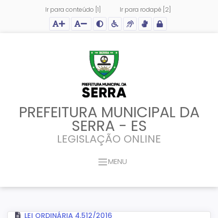
Ir para conteúdo [1]
Ir para rodapé [2]
Ação para aumentar tamanho da fonte do site
Ação para diminuir tamanho da fonte do site
Ação para aplicar auto contraste no site
Acessar página sobre acessibilidade do site
Acessar página sobre NVDA - Leitor de Tela
Acessar página sobre VLibras - Tradutor de Li
Acessar Intranet
PREFEITURA MUNICIPAL DA
SERRA - ES
LEGISLAÇÃO ONLINE
MENU
LEI ORDINÁRIA 4.512/2016