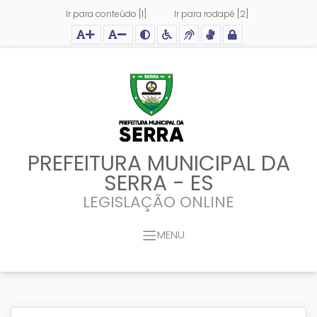
Ir para conteúdo [1]
Ir para rodapé [2]
Ação para aumentar tamanho da fonte do site
Ação para diminuir tamanho da fonte do site
Ação para aplicar auto contraste no site
Acessar página sobre acessibilidade do site
Acessar página sobre NVDA - Leitor de Tela
Acessar página sobre VLibras - Tradutor de Li
Acessar Intranet
PREFEITURA MUNICIPAL DA
SERRA - ES
LEGISLAÇÃO ONLINE
MENU