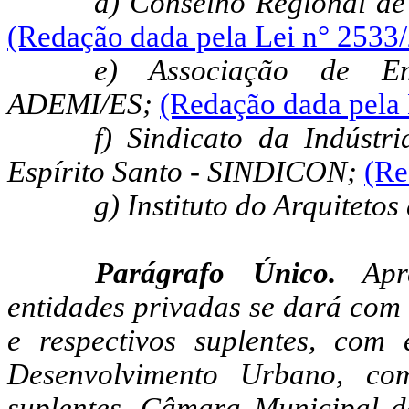
d) Conselho Regional de
(Redação dada pela Lei n° 2533
e) Associação de Em
ADEMI/ES;
(Redação dada pela 
f) Sindicato da Indústr
Espírito Santo - SINDICON;
(Re
g) Instituto do Arquitetos
Parágrafo Único.
Apre
entidades privadas se dará com 
e respectivos suplentes, com
Desenvolvimento Urbano, co
suplentes, Câmara Municipal d