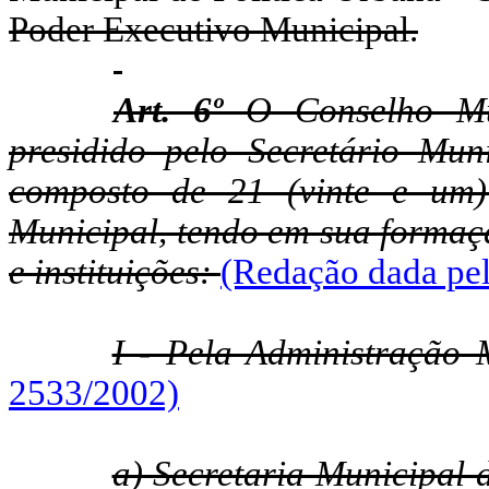
Poder Executivo Municipal.
Art. 6º
O Conselho Mun
presidido pelo Secretário Mu
composto de 21 (vinte e um)
Municipal, tendo em sua formaçã
e instituições:
(Redação dada pel
I - Pela Administração 
2533/2002)
a) Secretaria Municipal