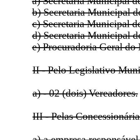
a) Secretaria Municipal d
b) Secretaria Municipal d
c) Secretaria Municipal 
d) Secretaria Municipal
e) Procuradoria Geral do
II - Pelo Legislativo Muni
a) - 02 (dois) Vereadores.
III - Pelas Concessionári
a) a empresa responsável