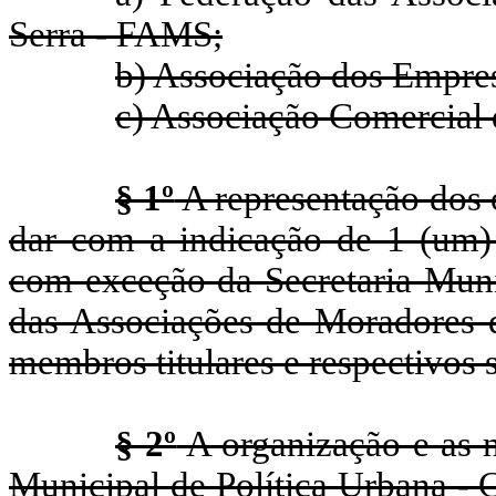
Serra - FAMS;
b) Associação dos Empres
c) Associação Comercial 
§ 1º
A representação dos ó
dar com a indicação de 1 (um) 
com exceção da Secretaria Muni
das Associações de Moradores d
membros titulares e respectivos 
§ 2º
A organização e as 
Municipal de Política Urbana -