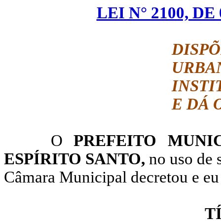
LEI N° 2100, DE
DISP
URBA
INST
E DÁ 
O
PREFEITO MUNIC
ESPÍRITO SANTO,
no uso de s
Câmara Municipal decretou e eu 
T