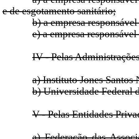
e de esgotamento sanitário;
b) a empresa responsável 
e) a empresa responsável 
IV - Pelas Administrações
a) Instituto Jones Santos
b) Universidade Federal 
V - Pelas Entidades Priva
a) Federação das Assoc