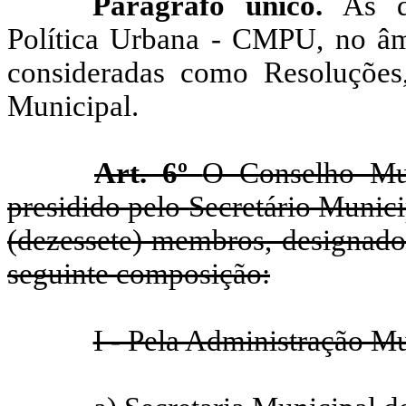
Parágrafo único.
As d
Política Urbana - CMPU, no âm
consideradas como Resoluções,
Municipal.
Art. 6º
O Conselho Mun
presidido pelo Secretário Munic
(dezessete) membros, designados
seguinte composição:
I - Pela Administração Mu