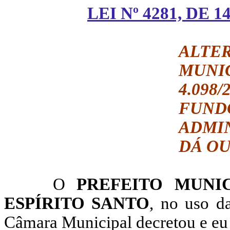
LEI Nº 4281, DE 
ALTE
MUNI
4.098
FUN
ADMIN
DÁ OU
O
PREFEITO MUNI
ESPÍRITO SANTO
, no uso da
Câmara Municipal decretou e eu 