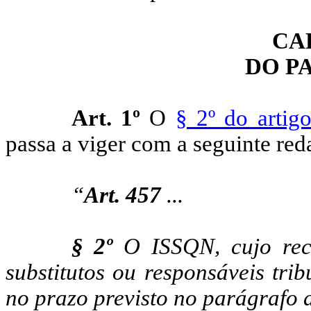
CA
DO P
Art. 1º
O
§ 2º do artig
passa a viger com a seguinte red
“
Art. 457
...
§ 2º
O ISSQN, cujo reco
substitutos ou responsáveis tri
no prazo previsto no parágrafo a