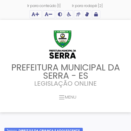
Ir para conteúdo [1]
Ir para rodapé [2]
Ação para aumentar tamanho da fonte do site
Ação para diminuir tamanho da fonte do site
Ação para aplicar auto contraste no site
Acessar página sobre acessibilidade do site
Acessar página sobre NVDA - Leitor de Tela
Acessar página sobre VLibras - Tradutor de Li
Acessar Intranet
PREFEITURA MUNICIPAL DA
SERRA - ES
LEGISLAÇÃO ONLINE
MENU
Temas:
DIREITOS DA CRIANÇA E ADOLESCENTE,