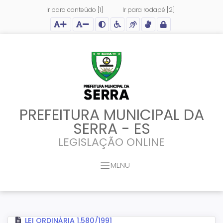
Ir para conteúdo [1]
Ir para rodapé [2]
Ação para aumentar tamanho da fonte do site
Ação para diminuir tamanho da fonte do site
Ação para aplicar auto contraste no site
Acessar página sobre acessibilidade do site
Acessar página sobre NVDA - Leitor de Tela
Acessar página sobre VLibras - Tradutor de Li
Acessar Intranet
PREFEITURA MUNICIPAL DA
SERRA - ES
LEGISLAÇÃO ONLINE
MENU
LEI ORDINÁRIA 1.580/1991