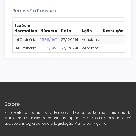
Remissão Passiva
Espécie
Normativa
Número
Data
Ação
Descrição
Lei Ordinária
1.586/1991
27/12/1991
Menciona
Lei Ordinária
1.586/1991
27/12/1991
Menciona
Sobre
Este Portal disponibiliza o Banco de Dados de Normas Jurídicas do
Município Por meio de consultas rápidas e práticas, o cidadão terá
acesso à íntegra de toda a Legislação Municipal vigente.