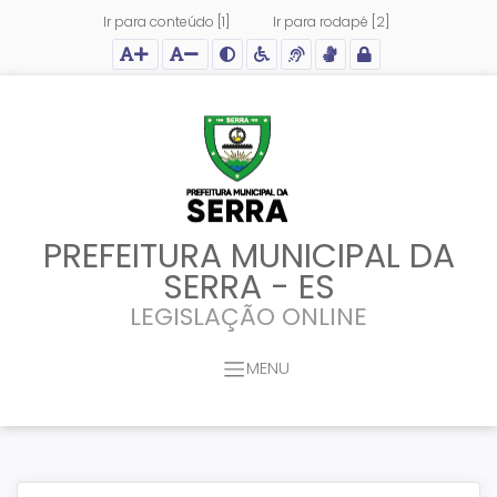
Ir para conteúdo [1]
Ir para rodapé [2]
Ação para aumentar tamanho da fonte do site
Ação para diminuir tamanho da fonte do site
Ação para aplicar auto contraste no site
Acessar página sobre acessibilidade do site
Acessar página sobre NVDA - Leitor de Tela
Acessar página sobre VLibras - Tradutor de Li
Acessar Intranet
PREFEITURA MUNICIPAL DA
SERRA - ES
LEGISLAÇÃO ONLINE
MENU