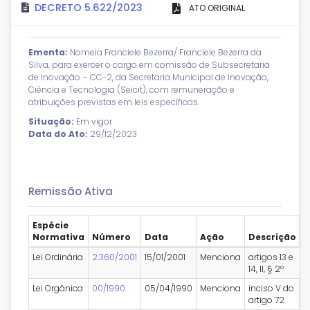
DECRETO 5.622/2023
ATO ORIGINAL
Ementa:
Nomeia Franciele Bezerra/ Franciele Bezerra da
Silva, para exercer o cargo em comissão de Subsecretaria
de Inovação – CC-2, da Secretaria Municipal de Inovação,
Ciência e Tecnologia (Seicit), com remuneração e
atribuições previstas em leis específicas.
Situação:
Em vigor
Data do Ato:
29/12/2023
Remissão Ativa
Espécie
Normativa
Número
Data
Ação
Descrição
Lei Ordinária
2.360/2001
15/01/2001
Menciona
artigos 13 e
14, II, § 2º
Lei Orgânica
00/1990
05/04/1990
Menciona
inciso V do
artigo 72