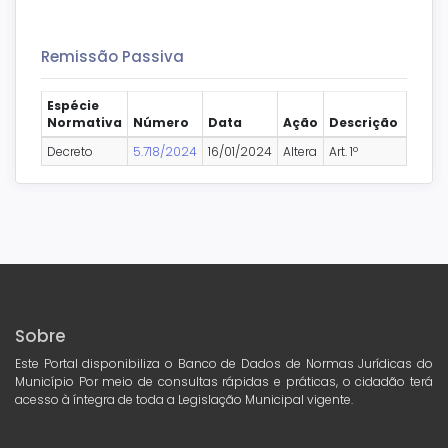
Remissão Passiva
Espécie
Normativa
Número
Data
Ação
Descrição
Decreto
5.718/2024
16/01/2024
Altera
Art. 1º
Sobre
Este Portal disponibiliza o Banco de Dados de Normas Jurídicas do
Município Por meio de consultas rápidas e práticas, o cidadão terá
acesso à íntegra de toda a Legislação Municipal vigente.