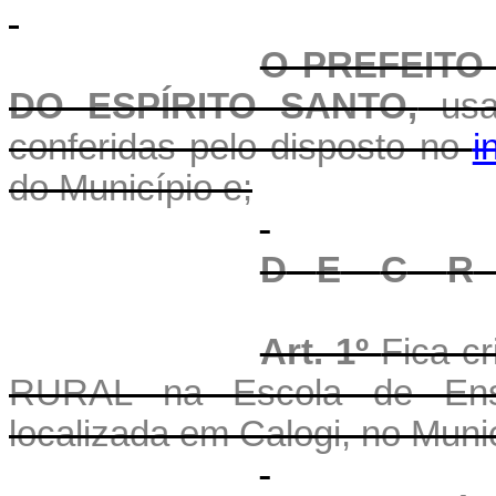
O PREFEITO
DO ESPÍRITO SANTO,
usan
conferidas pelo disposto no
i
do Município e;
D
E
C
R
Art. 1º
Fica 
RURAL na Escola de Ens
localizada em
Calogi
, no Muni