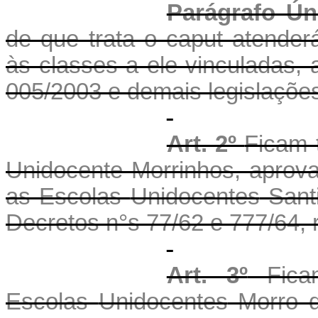
Parágrafo Ún
de que trata o caput atender
às classes a ele vinculadas, 
005/2003 e demais legislações
Art. 2º
Ficam 
Unidocente
Morrinhos, aprov
as Escolas
Unidocentes
Santi
Decretos
n°s
77/62 e 777/64, 
Art. 3º
Ficam
Escolas
Unidocentes
Morro d