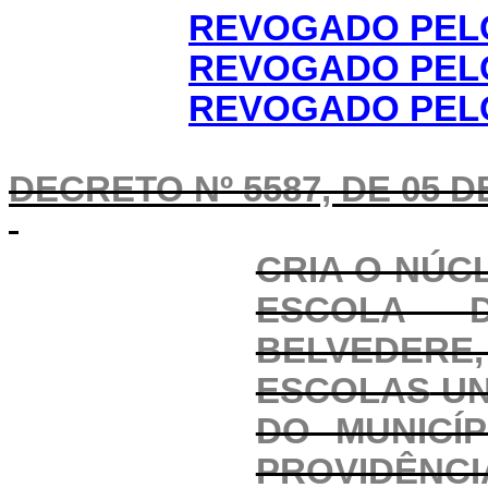
REVOGADO PELO
REVOGADO PELO
REVOGADO PELO
DECRETO Nº 5587, DE 05 D
CRIA O NÚC
ESCOLA D
BELVEDERE
ESCOLAS
UN
DO MUNICÍ
PROVIDÊNCI