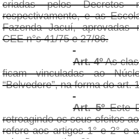
criadas pelos Decretos
respectivamente, e as Esco
Fazenda Jacuí, aprovadas r
CEE
n°s
41/75 e 27/86.
Art. 4º
As clas
ficam vinculadas ao Núcl
“Belvedere”, na forma do art. 
Art. 5º
Este D
retroagindo os seus efeitos a
refere aos artigos 1° e 2° e 