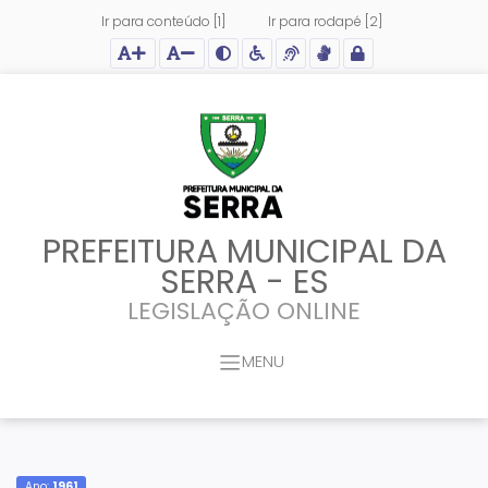
Ir para conteúdo [1]
Ir para rodapé [2]
Ação para aumentar tamanho da fonte do site
Ação para diminuir tamanho da fonte do site
Ação para aplicar auto contraste no site
Acessar página sobre acessibilidade do site
Acessar página sobre NVDA - Leitor de Tela
Acessar página sobre VLibras - Tradutor de Li
Acessar Intranet
PREFEITURA MUNICIPAL DA
SERRA - ES
LEGISLAÇÃO ONLINE
MENU
Ano:
1961