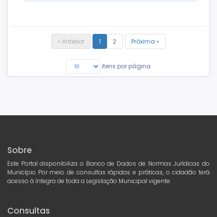
« Anterior
1
2
Próxima »
itens por página
Sobre
Este Portal disponibiliza o Banco de Dados de Normas Jurídicas do
Município Por meio de consultas rápidas e práticas, o cidadão terá
acesso à íntegra de toda a Legislação Municipal vigente.
Consultas