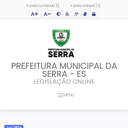
Ir para conteúdo [1]
Ir para rodapé [2]
Ação para aumentar tamanho da fonte do site
Ação para diminuir tamanho da fonte do site
Ação para aplicar auto contraste no site
Acessar página sobre acessibilidade do site
Acessar página sobre NVDA - Leitor de Tela
Acessar página sobre VLibras - Tradutor de Li
Acessar Intranet
PREFEITURA MUNICIPAL DA
SERRA - ES
LEGISLAÇÃO ONLINE
MENU
Ano:
1974