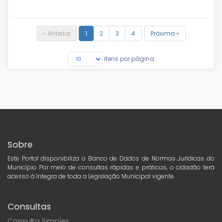
« Anterior
1
2
3
4
Próxima »
itens por página
Sobre
Este Portal disponibiliza o Banco de Dados de Normas Jurídicas do
Município Por meio de consultas rápidas e práticas, o cidadão terá
acesso à íntegra de toda a Legislação Municipal vigente.
Consultas
Consulta Simples