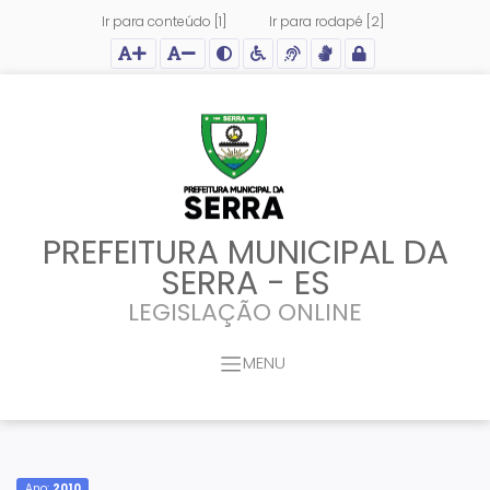
Ir para conteúdo [1]
Ir para rodapé [2]
Ação para aumentar tamanho da fonte do site
Ação para diminuir tamanho da fonte do site
Ação para aplicar auto contraste no site
Acessar página sobre acessibilidade do site
Acessar página sobre NVDA - Leitor de Tela
Acessar página sobre VLibras - Tradutor de Li
Acessar Intranet
PREFEITURA MUNICIPAL DA
SERRA - ES
LEGISLAÇÃO ONLINE
MENU
Ano:
2010