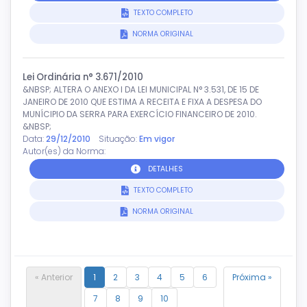
TEXTO COMPLETO
NORMA ORIGINAL
Lei Ordinária n° 3.671/2010
&NBSP; ALTERA O ANEXO I DA LEI MUNICIPAL N° 3.531, DE 15 DE
JANEIRO DE 2010 QUE ESTIMA A RECEITA E FIXA A DESPESA DO
MUNÍCIPIO DA SERRA PARA EXERCÍCIO FINANCEIRO DE 2010.
&NBSP;
Data:
29/12/2010
Situação:
Em vigor
Autor(es) da Norma:
DETALHES
TEXTO COMPLETO
NORMA ORIGINAL
« Anterior
1
2
3
4
5
6
Próxima »
7
8
9
10