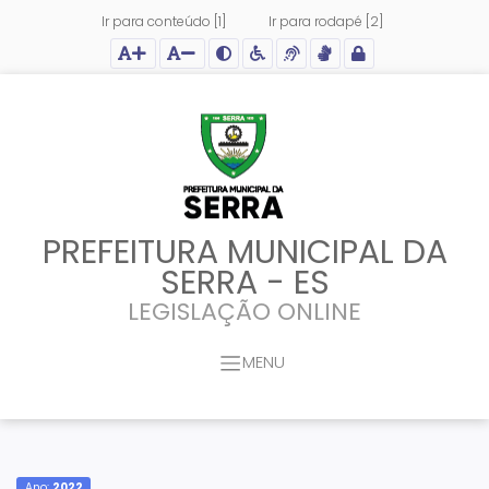
Ir para conteúdo [1]
Ir para rodapé [2]
Ação para aumentar tamanho da fonte do site
Ação para diminuir tamanho da fonte do site
Ação para aplicar auto contraste no site
Acessar página sobre acessibilidade do site
Acessar página sobre NVDA - Leitor de Tela
Acessar página sobre VLibras - Tradutor de Li
Acessar Intranet
PREFEITURA MUNICIPAL DA
SERRA - ES
LEGISLAÇÃO ONLINE
MENU
Ano:
2022