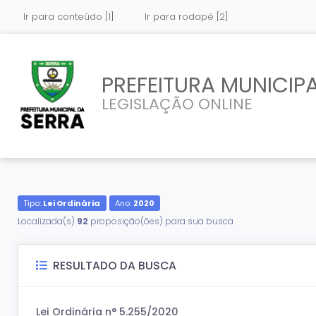
Ir para conteúdo [1]
Ir para rodapé [2]
PREFEITURA MUNICIPA
LEGISLAÇÃO ONLINE
Tipo:
Lei Ordinária
Ano:
2020
Localizada(s)
92
proposição(ões) para sua busca
RESULTADO DA BUSCA
Lei Ordinária n° 5.255/2020